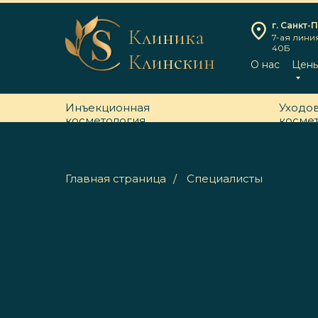
г. Санкт-
Клиника
7-ая лини
40Б
Клинскин
О нас
Цен
Инъекционная
Уходо
косметология
косме
Главная страница
/
Специалисты