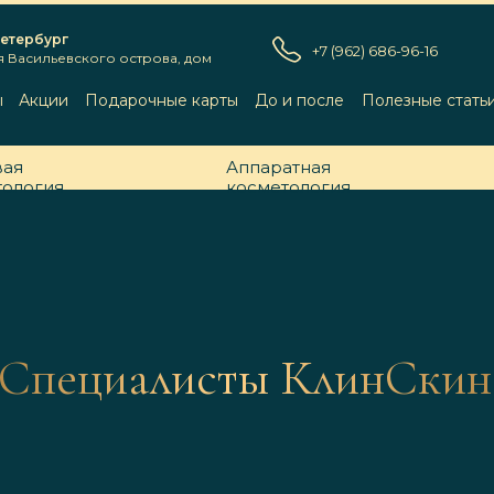
Петербург
+7 (962) 686-96-16
я Васильевского острова, дом
ы
Акции
Подарочные карты
До и после
Полезные стать
вая
Аппаратная
тология
косметология
Специалисты КлинСкин