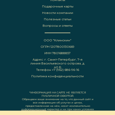
Подарочные карты
Новости компании
Полезные статьи
Вопросы и ответы
ООО "Клинскин"
ОГРН 1207800130669
ИНН 7801688857
Адрес: г. Санкт-Петербург, 7-я
линия Васильевского острова, д.
40 Б
Телефон +7 (962) 686-96-16
Политика конфиденциальности
*ИНФОРМАЦИЯ НА САЙТЕ НЕ ЯВЛЯЕТСЯ
ПУБЛИЧНОЙ ОФЕРТОЙ.
Обращаем ваше внимание на то, что данный сайт и
вся информация об услугах и ценах,
предоставленная на нём, носит исключительно
информационный
характер и ни при каких условиях
не является публичной офертой, определяемой